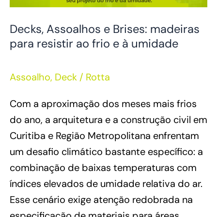
ao
Decks, Assoalhos e Brises: madeiras
frio
para resistir ao frio e à umidade
e
à
Assoalho
,
Deck
/
Rotta
umidade
Com a aproximação dos meses mais frios
do ano, a arquitetura e a construção civil em
Curitiba e Região Metropolitana enfrentam
um desafio climático bastante específico: a
combinação de baixas temperaturas com
índices elevados de umidade relativa do ar.
Esse cenário exige atenção redobrada na
especificação de materiais para áreas