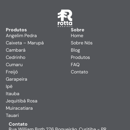
Produtos
Sobre
Angelim Pedra
Home
Caixeta – Marupá
Sobre Nós
Cambará
Blog
Cedrinho
Produtos
Cumaru
FAQ
Freijó
Contato
Garapeira
Ipê
Itauba
Jequitibá Rosa
Muiracatiara
Tauari
Contato
Rua William Both 276 Boqueirão, Curitiba - PR